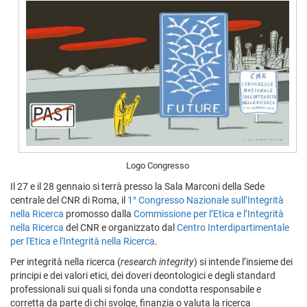
Logo Congresso
Il 27 e il 28 gennaio si terrà presso la Sala Marconi della Sede
centrale del CNR di Roma, il
1° Congresso Nazionale sull’Integrità
nella Ricerca
promosso dalla
Commissione per l’Etica e l’Integrità
nella Ricerca
del CNR e organizzato dal
Centro Interdipartimentale
per l'Etica e l'Integrità nella Ricerca
.
Per integrità nella ricerca (
research integrity
) si intende l’insieme dei
principi e dei valori etici, dei doveri deontologici e degli standard
professionali sui quali si fonda una condotta responsabile e
corretta da parte di chi svolge, finanzia o valuta la ricerca