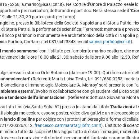
 081676268, a.marino@isasi.cnr.it). Nel Cortile d’Onore di Palazzo Reale lo
opportunità per ricercatori, dottorandi e post doc. Nella stessa sede il ‘
Cros
re 19 alle 21.30, 30 partecipanti per turno).
ngioino, presso la Biblioteca della Società Napoletana di Storia Patria, ri
di Storia Patria, la performance scientifica:
'
Terremoti: memoria e prevenzi
 il ricco patrimonio monumentale e architettonico della città di Napoli a p
ina Porfido, Cnr-Iamc, tel 081/5423843, email
sabina.porfido@cnr.it
).
del mondo sommerso
’ con l’Istituto per l’ambiente marino costiero, che mos
ste; venerdì dalle ore 18.00 alle 21.30; sabato dalle ore 9.00 alle 12.30. 
lge presso lo storico Orto Botanico (dalle ore 19.00). Qui i ricercatori dell
 nanomolecolari
’ (Referenti: Maria Luisa Testa, tel. 091/680.9253, marial
 biomedicina e Immunologia Molecolare ‘A. Monroy’ sarà presente con l’att
’ambiente esterno
’, svolto in collaborazione con gli studenti del Liceo Scie
e e tendenze dell’alimentazione
’. (Referente: dott.ssa Giovanna Mont
sso Infn-Lns (via Santa Sofia 62) presso lo stand dal titolo ‘
Radiazioni al s
 e fisiologia molecolare espone poster, video divulgativi e un microscopio p
n lancio di palline
per colpire con i protoni un bersaglio a forma di cellul
 0921/920326/612,
francesco.cammarata@ibfm.cnr.it
). L’Istituto di sci
o: un mondo tutto da scoprire! Un viaggio fatto di colori, immagini, materiali
averso la narrazione di storie di personaggi di fantasia, saranno illustra