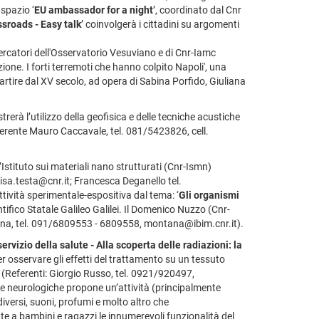
spazio
‘
EU ambassador for a night
’, coordinato dal Cnr
sroads - Easy talk
’ coinvolgerà i cittadini su argomenti
cercatori dell'Osservatorio Vesuviano e di Cnr-Iamc
one. I forti terremoti che hanno colpito Napoli', una
artire dal XV secolo, ad opera di Sabina Porfido, Giuliana
trerà l’utilizzo della geofisica e delle tecniche acustiche
Referente Mauro Caccavale, tel. 081/5423826, cell.
’Istituto sui materiali nano strutturati (Cnr-Ismn)
uisa.testa@cnr.it; Francesca Deganello tel.
ività sperimentale-espositiva dal tema: ‘
Gli organismi
ntifico Statale Galileo Galilei. Il Domenico Nuzzo (Cnr-
ana, tel. 091/6809553 - 6809558, montana@ibim.cnr.it).
ervizio della salute - Alla scoperta delle radiazioni: la
er osservare gli effetti del trattamento su un tessuto
a (Referenti: Giorgio Russo, tel. 0921/920497,
enze neurologiche propone un’attività (principalmente
 diversi, suoni, profumi e molto altro che
te a bambini e ragazzi le innumerevoli funzionalità del