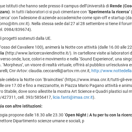
que Istituti che hanno sede presso il campus dell’Università di
Rende (Cos
zaro)
. In tutti i laboratori ci si può cimentare con ‘
Sperimenta la ricerca’
(
erca’ con l’adesione di aziende accademiche come spin-off e startup (dall
orno@itm.cnr.it). Nella stessa sede dal 27 al 28 settembre si tiene il foru
tel. 0984/839674).
i progetti sostenuti dalla UE.
 Fosso del Cavaliere 100), animerà la Notte con attività (dalle 16.00 alle 
lia
(http://www.laricercaviendinotte.it/). In cartellone visite ai laboratori di
raverso onde, luce, colori e movimento e nella ‘Sound Experience’, una sing
. ‘Morpheus’, un visore di realtà virtuale, offrirà al pubblico un’esclusiv
relli, Cnr-Artov: claudia.ceccarelli@artov.rm.cnr.it,
http://www.nottedella
tale celebra la Notte con ‘Braincities’ (https://www.imaa.cnr.it/tutti-gli-e
lle ore 17.00 e fino a mezzanotte, in Piazza Mario Pagano attività e anima
o Stabile, dove sono allestite la mostra Art Science e Quadri plastici sul mar
71/427311, cell. 393/5856417,
licia.fanti@imaa.cnr.it
).
a con altre istituzioni:
ogia propone dalle 18.30 alle 23.30 ‘
Open Night | A tu per tu con la ricer
direttore Dipartimento scienze umane e sociali, p