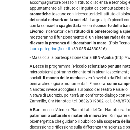
accompagnatore presso l’Istituto di scienza e tecnologie 
appuntamento all’Istituto di linguistica computazionale
aromatiche
toscane con i ricercatori dell’Istituto di biol
dei social network nella società
. Largo ai più piccoli con
con la consueta
spaghettata
e con il
concerto della band
Livorno
i ricercatori dell’
Istituto di Biometeorologia
spi
mostreranno il funzionamento di un
sistema radar da n
rilevare la presenza di idrocarburi in mare
. (Polo Tecnol
laura.pellegrino@cnr.it
+39 055 44830816)
- Massiccia la partecipazione Cnr a
ERN-Apulia
(http://
A Lecce
in programma: ‘
Piccolo scienziato per una nott
microsistemi, potranno cimentarsi in alcuni esperimenti;
sociali.
Il mondo delle meduse
verrà svelato dall’Istituto
beni archeologici e monumentali. E ancora:
come campio
Nanotec invece accoglierà sul palco del Teatro Paisiello
Natura
di Lucrezio, poi terrà un confronto-dialogo con Ma
Zammillo, Cnr Nanotec, tel. 0832/319802, cell. 348/870
A Bari
presso l’Ateneo: Plasmi Lab del Cnr-Nanotec valoriz
patrimonio culturale e materiali innovativi
. Si imparerà
bioenergetica che guidano il pubblico alla
scoperta della
discussione e riflessione sulla differenza tra scienza e