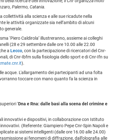
i della ricerca e dell’innovazione, il Cnr organizza molti
anzaro, Palermo, Catania
.
collettività alla scienza e alle sue ricadute nella
te le attività organizzate sia nell’ambito di alcuni
to generale.
lasma ‘Piero Caldirola’ illustreranno, assieme ai colleghi
nelli (28 e 29 settembre dalle ore 10.00 alle 22.00
nche a
Lecco
, con la partecipazione di ricercatori del Cnr-
ali, di Cnr-Ibfm sulla fisiologia dello sport e di Cnr-Ifn su
mate.cnr.it
).
delle acque. L'allargamento dei partecipanti ad una folta
e vorranno toccare con mano quanto fa la scienza in
superiori ‘
Dna e Rna: dalle basi alla scena del crimine e
 innovativi e dispositivi, in collaborazione con Istituto
iali innovativi. (Referente: Giampiero Pepe Cnr-Spin Napoli e
licate ai sistemi intelligenti (dalle ore 16.00 alle 24.00)
 trasmissione ai fenomeni di diffrazione, dall’olografia alle