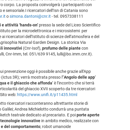
ro corpo. La proposta coinvolgerà i partecipanti con
o e sensoriale.I ricercatori dell’Isn di Catania sono
.it
o
simona.dantoni@cnr.it
- tel. 0957338111
i e attività ‘hands-on’
presso la sede del Liceo Scientifico
Istituto per la microelettronica e i microsistemi per
 ricercatori dell’Istituto di scienze dell’atmosfera e del
 Agrisophia Natural Garden Design. La storica Via
li innovativi
(Cnr-Isof),
profumo delle piante
con
ulli, Cnr-Imm, tel. 051/639 9145, lulli@bo.imm.cnr.it).
a cui prevenzione oggi è possibile anche grazie all’App
(Ictus 3R); verrà mostrata presso l’‘
Angolo delle app
’
qua e il ghiaccio che affonda
’ è l’incontro che si terrà
articolarità del ghiaccio XVII scoperto da tre ricercatori
 Sito web:
https://www.unifi.it/p11435.html
otto ricercatori racconteranno altrettante storie di
ileo Galilei; Andrea Michielotto condurrà una puntata
sketch teatrale dedicato al precariato. E poi
porte aperte
e
tecnologie innovative
in ambito medico, realizzate con
no e del comportamento
; robot umanoide