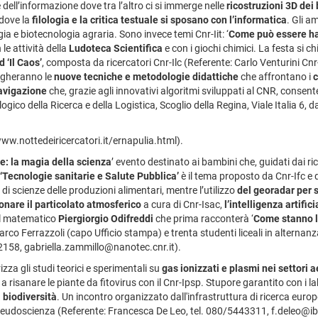
dell’informazione dove tra l’altro ci si immerge nelle
ricostruzioni 3D
dei 
 dove la
filologia e la critica testuale si sposano con l’informatica
. Gli a
ogia e biotecnologia agraria. Sono invece temi Cnr-Iit: ‘
Come può essere ha
 le attività della
Ludoteca Scientifica
e con i giochi chimici. La festa si 
 ‘Il Caos’
, composta da ricercatori Cnr-Ilc (Referente: Carlo Venturini Cnr-
egheranno le
nuove tecniche e metodologie didattiche
che affrontano i
c
avigazione
che, grazie agli innovativi algoritmi sviluppati al CNR, consente 
ogico della Ricerca e della Logistica, Scoglio della Regina, Viale Italia 6, 
www.nottedeiricercatori.it/ernapulia.html).
e: la magia della scienza
’ evento destinato ai bambini che, guidati dai ric
‘Tecnologie sanitarie e Salute Pubblica’
è il tema proposto da Cnr-Ifc e da
 di scienze delle produzioni alimentari, mentre l’utilizzo
del georadar per s
nare il particolato atmosferico
a cura di Cnr-Isac,
l’intelligenza artific
 il matematico
Piergiorgio Odifreddi
che prima racconterà ‘
Come stanno l
rco Ferrazzoli (capo Ufficio stampa) e trenta studenti liceali in alternanza
2158, gabriella.zammillo@nanotec.cnr.it).
za gli studi teorici e sperimentali su
gas ionizzati e plasmi nei settori 
 a risanare le piante da fitovirus con il Cnr-Ipsp. Stupore garantito con i l
 biodiversità
. Un incontro organizzato dall'infrastruttura di ricerca euro
 pseudoscienza (Referente: Francesca De Leo, tel. 080/5443311, f.deleo@ib