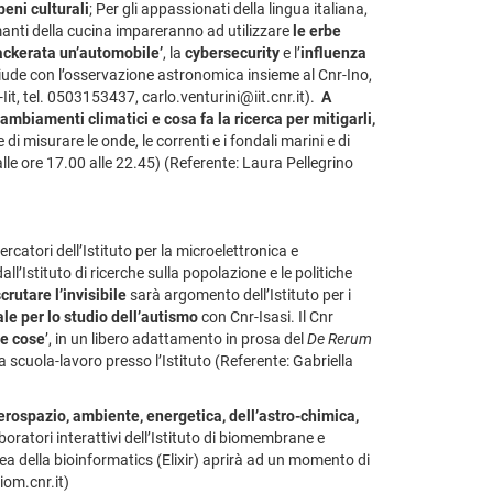
beni culturali
; Per gli appassionati della lingua italiana,
manti della cucina impareranno ad utilizzare
le erbe
ckerata un’automobile’
, la
cybersecurity
e l’
influenza
chiude con l’osservazione astronomica insieme al Cnr-Ino,
Iit, tel. 0503153437, carlo.venturini@iit.cnr.it).
A
ambiamenti climatici e cosa fa la ricerca per mitigarli,
di misurare le onde, le correnti e i fondali marini e di
dalle ore 17.00 alle 22.45) (Referente: Laura Pellegrino
ercatori dell’Istituto per la microelettronica e
ll’Istituto di ricerche sulla popolazione e le politiche
crutare l’invisibile
sarà argomento dell’Istituto per i
iale per lo studio dell’autismo
con Cnr-Isasi. Il Cnr
e cose
’, in un libero adattamento in prosa del
De Rerum
 scuola-lavoro presso l’Istituto (Referente: Gabriella
aerospazio, ambiente, energetica, dell’astro-chimica,
aboratori interattivi dell’Istituto di biomembrane e
pea della bioinformatics (Elixir) aprirà ad un momento di
iom.cnr.it)