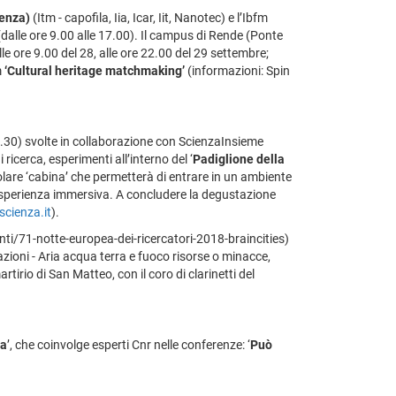
enza)
(Itm - capofila, Iia, Icar, Iit, Nanotec) e l’Ibfm
dalle ore 9.00 alle 17.00). Il campus di Rende (Ponte
e ore 9.00 del 28, alle ore 22.00 del 29 settembre;
m
‘Cultural heritage matchmaking’
(informazioni: Spin
22.30) svolte in collaborazione con ScienzaInsieme
 ricerca, esperimenti all’interno del ‘
Padiglione della
olare ‘cabina’ che permetterà di entrare in un ambiente
a esperienza immersiva. A concludere la degustazione
scienza.it
).
venti/71-notte-europea-dei-ricercatori-2018-braincities)
zioni - Aria acqua terra e fuoco risorse o minacce,
tirio di San Matteo, con il coro di clarinetti del
ca
’, che coinvolge esperti Cnr nelle conferenze: ‘
Può