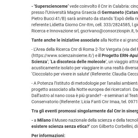
- ‘Superscienceme’
vede coinvolto il Cnr in Calabria: cin
presso l’Università Magna Graecia di
Germaneto (Catan
Pietro Bucci 41/B) sarà animato da stands ‘Expò della ric
referente Lidietta Giorno Cnr-Itm, cell. 333/2824585, l.gi
Ricerca e Innovazione srl, gscrivano@consorziospin.it, 
Tante anche le iniziative associate
alla Notte e ai grand
- L’Area della Ricerca Cnr di Roma 2-Tor Vergata (via del
(https://www.scienzainsieme.it/) e
il Progetto ERN-Apu
Scienza
’; ‘
La discoteca delle molecole
’, un viaggio att
acusticamente isolato per viaggiare in una realtà diversa
‘Cioccolato per vivere in salute’ (Referente: Claudia Cecca
- A Potenza l’Istituto di metodologie per l'analisi ambien
progetto associato alla Notte europea dei ricercatori. Da
Dall’astro al nano cosa è più grande? - e seminari al Teatr
Conservatorio (Referente: Licia Fanti Cnr Imaa, tel. 09
Tra gli eventi promossi singolarmente dal Cnr in sinergi
-
a
Milano
il Museo nazionale della scienza e della tecnol
esistere scienza senza etica?
’ con Gilberto Corbellini, 
Per informazioni: