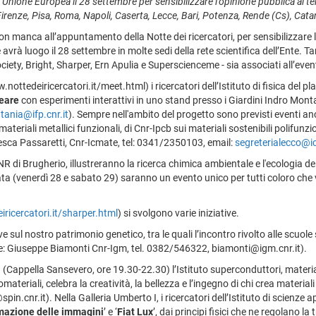
Unione Europea il 28 settembre per sensibilizzare l’opinione pubblica ai tem
irenze, Pisa, Roma, Napoli, Caserta, Lecce, Bari, Potenza, Rende (Cs), Cat
n manca all’appuntamento della Notte dei ricercatori, per sensibilizzare la 
rà luogo il 28 settembre in molte sedi della rete scientifica dell’Ente. Tan
iety, Bright, Sharper, Ern Apulia e Superscienceme - sia associati all’even
nottedeiricercatori.it/meet.html) i ricercatori dell’Istituto di fisica del p
leare
con esperimenti interattivi in uno stand presso i Giardini Indro Monta
atania@ifp.cnr.it
). Sempre nell'ambito del progetto sono previsti eventi a
teriali metallici funzionali, di Cnr-Ipcb sui materiali sostenibili polifunzion
esca Passaretti, Cnr-Icmate, tel: 0341/2350103, email:
segreterialecco@ic
e-CNR di Brugherio, illustreranno la ricerca chimica ambientale e l'ecologia 
rata (venerdì 28 e sabato 29) saranno un evento unico per tutti coloro ch
ricercatori.it/sharper.html
) si svolgono varie iniziative.
e sul nostro patrimonio genetico, tra le quali l’incontro rivolto alle scuole 
nte: Giuseppe Biamonti Cnr-Igm, tel. 0382/546322, biamonti@igm.cnr.it).
i
(Cappella Sansevero, ore 19.30-22.30) l’Istituto superconduttori, materiali
iomateriali, celebra la creatività, la bellezza e l’ingegno di chi crea mater
.cnr.it). Nella Galleria Umberto I, i ricercatori dell’Istituto di scienze app
mazione delle immagini
’ e ‘
Fiat Lux
’, dai principi fisici che ne regolano la