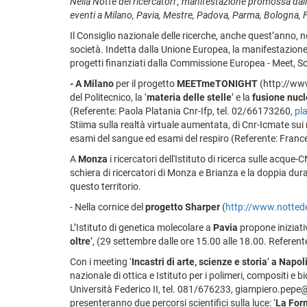
Nella Notte dei ricercatori’, manifestazione promossa dall’
eventi a Milano, Pavia, Mestre, Padova, Parma, Bologna, F
Il Consiglio nazionale delle ricerche, anche quest’anno, no
società. Indetta dalla Unione Europea, la manifestazione av
progetti finanziati dalla Commissione Europea - Meet, Soc
- A Milano
per il progetto
MEETmeTONIGHT
(http://www.
del Politecnico, la ‘
materia delle stelle
’ e la
fusione nuc
(Referente: Paola Platania Cnr-Ifp, tel. 02/66173260,
pl
Stiima sulla realtà virtuale aumentata, di Cnr-Icmate sui ma
esami del sangue ed esami del respiro (Referente: Franc
A
Monza
i ricercatori dell'Istituto di ricerca sulle acqu
schiera di ricercatori di Monza e Brianza e la doppia du
questo territorio.
- Nella cornice del
progetto
Sharper
(
http://www.nottedei
L’Istituto di genetica molecolare a
Pavia
propone iniziativ
oltre
’, (29 settembre dalle ore 15.00 alle 18.00. Refere
Con i meeting ‘
Incastri di arte, scienze e storia
’
a Napol
nazionale di ottica e Istituto per i polimeri, compositi e b
Università Federico II, tel. 081/676233, giampiero.pepe@spin
presenteranno due percorsi scientifici sulla luce: ‘
La For