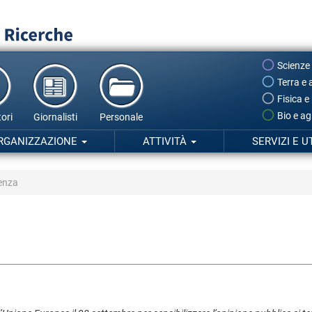
Scienze
Terra e 
Fisica e
Bio e ag
ori
Giornalisti
Personale
RGANIZZAZIONE
ATTIVITÀ
SERVIZI E U
ienza