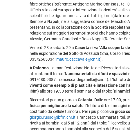
fibre ottiche (Referente: Antigone Marino Cnr-Isasi, tel.
Ufficio relazioni europee e internazionali orienterà sulle 
scientifici che riguardano la vita di tutti i giorni (dalle o
Sempre a
Napoli
, nella suggestiva cornice del Maschio A
presentano, in collaborazione con la Società Napoletana 
relazione sui maggiori terremoti storici che hanno colpito
Alessio, Germana Gaudiosi e Rosa Nappi (Referente: Sab
Venerdì 28 e sabato 29 a
Caserta
si va ‘
Alla scoperta 
nella esplorazione del Golfo di Pozzuoli (Sna, Corso Trie
333/2665334;
mauro.caccavale@cnr.it
).
A Palermo
, la manifestazione Notte dei Ricercatori si svo
affrontano il tema: ‘
Nanomateriali da rifiuti e spazzini
091/680.9387, francesca.deganello@cnr.it). L’Istituto di
viventi come esempio di plasticità e interazione con l
Ibim) alle ore 19.30 terrà il seminario dal titolo: ‘
Dinamich
Ricercatori per un giorno a
Catania
. Dalle ore 17.00, pre
fisica per migliorare la salute
’ l’Istituto di bioimmagini
costituito da cellule tumorali. Per i più piccoli
un gioco co
giorgio.russo@ibfm.cnr.it
; Francesco Cammarata, tel.
rivolta ai bambini dai 5 ai 12 anni) dal titolo: “Il cervell
accompagneranno i bambini alla scoperta dei 5 sensi. Attr