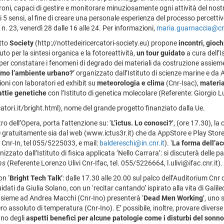
roni, capaci di gestire e monitorare minuziosamente ogni attività del nost
dei 5 sensi, al fine di creare una personale esperienza del processo percettiv
o n. 23, venerdì 28 dalle 16 alle 24. Per informazioni,
maria.guarnaccia@cnr
etto
Society
(http://nottedeiricercatori-society.eu) propone
incontri, gioch
to per la sintesi organica e la fotoreattività,
un tour guidato
a cura dell’
er constatare i fenomeni di degrado dei materiali da costruzione assieme ai
mo l’ambiente urbano?’
organizzato dall’Istituto di scienze marine e da
ni con laboratori ed exhibit su
meteorologia e clima
(Cnr-Isac),
materia
attie genetiche
con l’Istituto di genetica molecolare (Referente: Giorgio L
tori.it/bright.html), nome del grande progetto finanziato dalla Ue.
tro dell’Opera, porta l’attenzione su: ‘
L’ictus. Lo conosci?
’, (ore 17.30), l
le gratuitamente sia dal web (www.ictus3r.it) che da AppStore e Play Store 
 Cnr-In, tel 055/5225033, e mail:
baldereschi@in.cnr.it
). ‘
La forma dell’ac
zzato dall’Istituto di fisica applicata ‘Nello Carrara’: si discuterà delle p
ns
(Referente Lorenzo Ulivi Cnr-Ifac, tel. 055/5226664, l.ulivi@ifac.cnr.it).
on ‘
Bright Tech Talk’
: dalle 17.30 alle 20.00 sul palco dell’Auditorium Cnr 
uidati da Giulia Solano, con un ‘recitar cantando’ ispirato alla vita di Gal
 insieme ad Andrea Macchi (Cnr-Ino) presenterà ‘
Dead Men Working
’, uno 
ro assoluto di temperatura (Cnr-Ino). E’ possibile, inoltre, provare divers
anno degli
aspetti benefici per alcune patologie come i disturbi del son