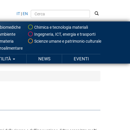
IT
|
EN
 biomediche
Chimica e tecnologia materiali
ambiente
Ingegneria, ICT, energia e trasporti
 materia
Scienze umane e patrimonio culturale
roalimentare
TILITÀ
NEWS
EVENTI