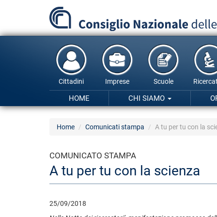
Salta
al
contenuto
principale
Cittadini
Imprese
Scuole
Ricercat
HOME
CHI SIAMO
O
Home
Comunicati stampa
A tu per tu con la sc
COMUNICATO STAMPA
A tu per tu con la scienza
25/09/2018