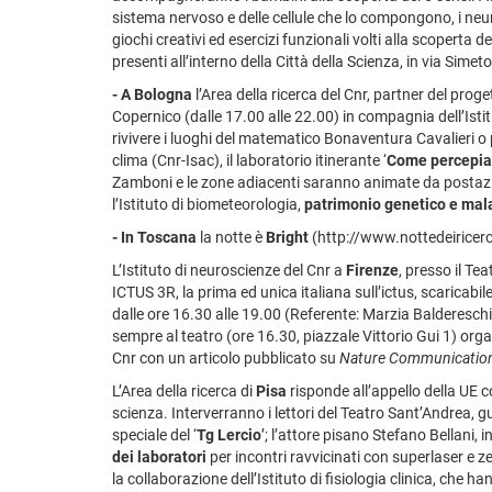
sistema nervoso e delle cellule che lo compongono, i neu
giochi creativi ed esercizi funzionali volti alla scoperta 
presenti all’interno della Città della Scienza, in via Simet
- A Bologna
l’Area della ricerca del Cnr, partner del prog
Copernico (dalle 17.00 alle 22.00) in compagnia dell’Istitu
rivivere i luoghi del matematico Bonaventura Cavalieri o p
clima (Cnr-Isac), il laboratorio itinerante ‘
Come percepia
Zamboni e le zone adiacenti saranno animate da postazio
l’Istituto di biometeorologia,
patrimonio genetico e mal
- In Toscana
la notte è
Bright
(http://www.nottedeiricerca
L’Istituto di neuroscienze del Cnr a
Firenze
, presso il Tea
ICTUS 3R, la prima ed unica italiana sull’ictus, scaricabi
dalle ore 16.30 alle 19.00 (Referente: Marzia Baldereschi
sempre al teatro (ore 16.30, piazzale Vittorio Gui 1) organi
Cnr con un articolo pubblicato su
Nature Communicatio
L’Area della ricerca di
Pisa
risponde all’appello della UE c
scienza. Interverranno i lettori del Teatro Sant’Andrea, g
speciale del ‘
Tg Lercio
’; l’attore pisano Stefano Bellani,
dei laboratori
per incontri ravvicinati con superlaser e ze
la collaborazione dell’Istituto di fisiologia clinica, che h