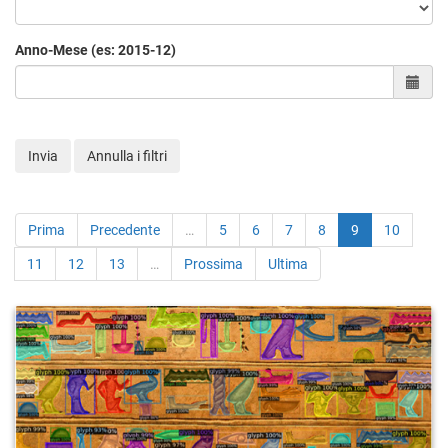
Anno-Mese (es: 2015-12)
Sele
Invia
Annulla i filtri
Prima
Precedente
…
5
6
7
8
9
10
11
12
13
…
Prossima
Ultima