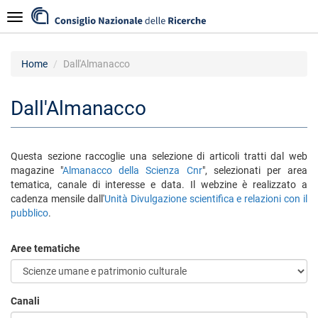
Salta
Navigazione
al
contenuto
principale
Home
Dall'Almanacco
Dall'Almanacco
Questa sezione raccoglie una selezione di articoli tratti dal web
magazine "
Almanacco della Scienza Cnr
", selezionati per area
tematica, canale di interesse e data. Il webzine è realizzato a
cadenza mensile dall'
Unità Divulgazione scientifica e relazioni con il
pubblico
.
Aree tematiche
Canali