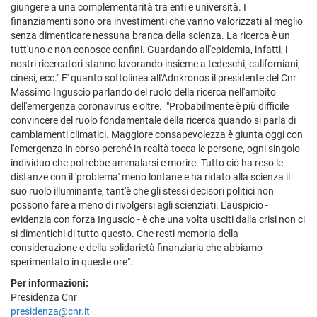
giungere a una complementarità tra enti e università. I
finanziamenti sono ora investimenti che vanno valorizzati al meglio
senza dimenticare nessuna branca della scienza. La ricerca è un
tutt'uno e non conosce confini. Guardando all'epidemia, infatti, i
nostri ricercatori stanno lavorando insieme a tedeschi, californiani,
cinesi, ecc." E' quanto sottolinea all'Adnkronos il presidente del Cnr
Massimo Inguscio parlando del ruolo della ricerca nell'ambito
dell'emergenza coronavirus e oltre. "Probabilmente è più difficile
convincere del ruolo fondamentale della ricerca quando si parla di
cambiamenti climatici. Maggiore consapevolezza è giunta oggi con
l'emergenza in corso perché in realtà tocca le persone, ogni singolo
individuo che potrebbe ammalarsi e morire. Tutto ciò ha reso le
distanze con il 'problema' meno lontane e ha ridato alla scienza il
suo ruolo illuminante, tant'è che gli stessi decisori politici non
possono fare a meno di rivolgersi agli scienziati. L'auspicio -
evidenzia con forza Inguscio - è che una volta usciti dalla crisi non ci
si dimentichi di tutto questo. Che resti memoria della
considerazione e della solidarietà finanziaria che abbiamo
sperimentato in queste ore".
Per informazioni:
Presidenza Cnr
presidenza@cnr.it