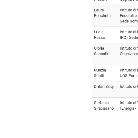
Laura
Istituto di
Ronchetti
Federali e
Sede Rom
Lucia
Istituto d
Russo
IRC - Sede
Gloria
Istituto d
Sabbatini
Cognizion
Nunzia
Istituto di
Scotti
UOS Portic
Dritan Siliqi
Istituto di
Stefania
Istituto d
Siracusano
l'Energia 