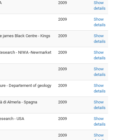
A
2009
Show
details
2009
Show
details
he james Black Centre - Kings
2009
Show
details
c Research - NIWA -Newmarket
2009
Show
details
2009
Show
details
eure - Departement of geology
2009
Show
details
tà di Almerìa - Spagna
2009
Show
details
Research - USA
2009
Show
details
2009
Show