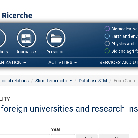
Biomedical sc
Earth and env
Physics and m
Bio and agri-
hers
Journalists
Personnel
ANIZATION
ACTIVITIES
SERVICES AND UT
tional relations
Short-term mobility
Database STM
From Cnr to f
LITY
foreign universities and research ins
Year