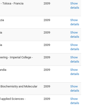
- Tolosa - Francia
2009
Show
details
zia
2009
Show
details
ia
2009
Show
details
ia
2009
Show
details
ering - Imperial College -
2009
Show
details
andia
2009
Show
details
 Biochemistry and Molecular
2009
Show
details
d applied Sciences -
2009
Show
details