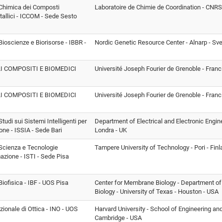
i Chimica dei Composti
Laboratoire de Chimie de Coordination - CNRS 
allici - ICCOM - Sede Sesto
 Bioscienze e Biorisorse - IBBR -
Nordic Genetic Resource Center - Alnarp - Sve
I COMPOSITI E BIOMEDICI
Université Joseph Fourier de Grenoble - Franc
I COMPOSITI E BIOMEDICI
Université Joseph Fourier de Grenoble - Franc
 Studi sui Sistemi Intelligenti per
Department of Electrical and Electronic Engine
one - ISSIA - Sede Bari
Londra - UK
i Scienza e Tecnologie
Tampere University of Technology - Pori - Finl
mazione - ISTI - Sede Pisa
 Biofisica - IBF - UOS Pisa
Center for Membrane Biology - Department of
Biology - University of Texas - Houston - USA
azionale di Ottica - INO - UOS
Harvard University - School of Engineering an
Cambridge - USA