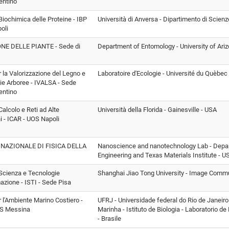
entino
 Biochimica delle Proteine - IBP
Università di Anversa - Dipartimento di Scien
oli
E DELLE PIANTE - Sede di
Department of Entomology - University of Ari
er la Valorizzazione del Legno e
Laboratoire d'Ecologie - Université du Quèbec
ie Arboree - IVALSA - Sede
entino
 Calcolo e Reti ad Alte
Università della Florida - Gainesville - USA
i - ICAR - UOS Napoli
 NAZIONALE DI FISICA DELLA
Nanoscience and nanotechnology Lab - Depa
Engineering and Texas Materials Institute - U
i Scienza e Tecnologie
Shanghai Jiao Tong University - Image Commun
mazione - ISTI - Sede Pisa
er l'Ambiente Marino Costiero -
UFRJ - Universidade federal do Rio de Janeir
S Messina
Marinha - Istituto de Biologia - Laboratorio de
- Brasile