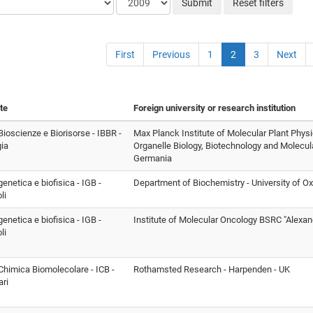
Submit
Reset filters
First
Previous
1
2
3
Next
ute
Foreign university or research institution
 Bioscienze e Biorisorse - IBBR -
Max Planck Institute of Molecular Plant Phys
ia
Organelle Biology, Biotechnology and Molecul
Germania
 genetica e biofisica - IGB -
Department of Biochemistry - University of Ox
li
 genetica e biofisica - IGB -
Institute of Molecular Oncology BSRC "Alexand
li
i Chimica Biomolecolare - ICB -
Rothamsted Research - Harpenden - UK
ri