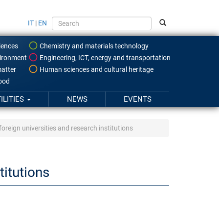
IT
|
EN
iences
Chemistry and materials technology
ironment
Engineering, ICT, energy and transportation
atter
Human sciences and cultural heritage
food
ILITIES
NEWS
EVENTS
oreign universities and research institutions
titutions