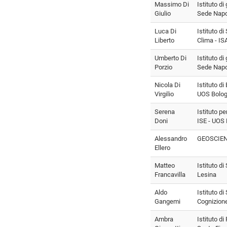
Massimo Di
Istituto di
Giulio
Sede Napo
Luca Di
Istituto d
Liberto
Clima - I
Umberto Di
Istituto di
Porzio
Sede Napo
Nicola Di
Istituto d
Virgilio
UOS Bolo
Serena
Istituto pe
Doni
ISE - UOS 
Alessandro
GEOSCIEN
Ellero
Matteo
Istituto d
Francavilla
Lesina
Aldo
Istituto d
Gangemi
Cognizion
Ambra
Istituto di