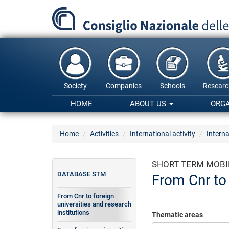
Skip
to
main
content
Society
Companies
Schools
Researc
HOME
ABOUT US
ORG
Home
Activities
International activity
Interna
SHORT TERM MOBI
DATABASE STM
From Cnr to 
From Cnr to foreign
universities and research
institutions
Thematic areas