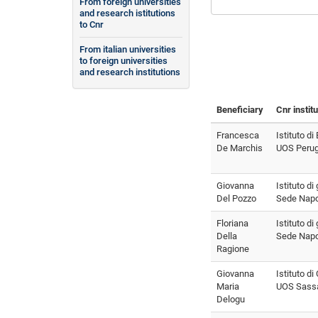
From foreign universities
and research istitutions
to Cnr
From italian universities
to foreign universities
and research institutions
Beneficiary
Cnr instit
Francesca
Istituto di
De Marchis
UOS Perug
Giovanna
Istituto di
Del Pozzo
Sede Napo
Floriana
Istituto di
Della
Sede Napo
Ragione
Giovanna
Istituto d
Maria
UOS Sassa
Delogu