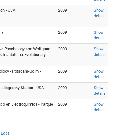
ton - USA
2009
Show
details
ia
2009
Show
details
ve Psychology and Wolfgang
2009
Show
Institute for Evolutionary
details
iology - Potsdam-Golm -
2009
Show
details
tallography Station - USA
2009
Show
details
ico en Electroquimica - Parque
2009
Show
details
Last