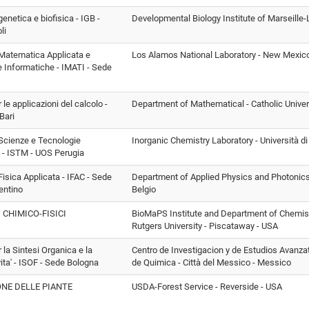
 genetica e biofisica - IGB -
Developmental Biology Institute of Marseille-
li
i Matematica Applicata e
Los Alamos National Laboratory - New Mexic
 Informatiche - IMATI - Sede
r le applicazioni del calcolo -
Department of Mathematical - Catholic Univers
Bari
i Scienze e Tecnologie
Inorganic Chemistry Laboratory - Università di
 - ISTM - UOS Perugia
 Fisica Applicata - IFAC - Sede
Department of Applied Physics and Photonics - 
entino
Belgio
 CHIMICO-FISICI
BioMaPS Institute and Department of Chemist
Rutgers University - Piscataway - USA
r la Sintesi Organica e la
Centro de Investigacion y de Estudios Avanzat
vita' - ISOF - Sede Bologna
de Quimica - Città del Messico - Messico
NE DELLE PIANTE
USDA-Forest Service - Reverside - USA