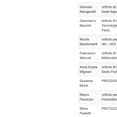
Genesia
Istituto di
Manganelli
Sede Napo
Gianmarco
Istituto d
Manzini
Tecnologie
Pavia
Nicola
Istituto pe
Mastronardi
IAC - UOS 
Francesco
Istituto d
Mercuri
Molecolari
Anna Grazia
Istituto di
Mignani
Sesto Fior
Susanna
PROCESSI
Monti
Mauro
Istituto pe
Panunzio
Fotoreatti
Elena
PROTEZIO
Paoletti