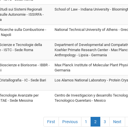
 Studi sui Sistemi Regionali
School of Law - Indiana University - Blooming
 sulle Autonomie - ISSIRFA -
a
i Ricerche sulla Combustione -
National Technical University of Athens - Grec
 Napoli
i Scienze e Tecnologie della
Department of Developmental and Compatati
e - ISTC - Sede Roma
Koehler Primate Research Center - Max Planck 
Anthropology - Lipsia - Germania
 Bioscienze e Biorisorse - IBBR -
Max Planck Institute of Molecular Plant Phys
i
Germania
 Cristallografia - IC - Sede Bari
Los Alamos National Laboratory - Protein Crys
i Tecnologie Avanzate per
Centro de Investigacion y desarrollo Tecnolog
- ITAE - Sede Messina
Tecnologico Queretaro - Mexico
First
Previous
1
2
3
Next