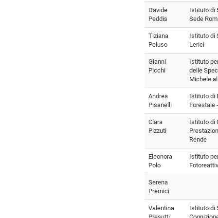
Davide
Istituto di
Peddis
Sede Roma
Tiziana
Istituto d
Peluso
Lerici
Gianni
Istituto p
Picchi
delle Spec
Michele al
Andrea
Istituto d
Pisanelli
Forestale 
Clara
Istituto di
Pizzuti
Prestazion
Rende
Eleonora
Istituto pe
Polo
Fotoreattiv
Serena
Premici
Valentina
Istituto d
Presutti
Cognizion