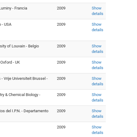
Luminy - Francia
2009
Show
details
o - USA
2009
Show
details
ity of Louvain - Belgio
2009
Show
details
 Oxford - UK
2009
Show
details
Vrije Universiteit Brussel -
2009
Show
details
ry & Chemical Biology -
2009
Show
details
os del I.P.N. - Departamento
2009
Show
details
2009
Show
details