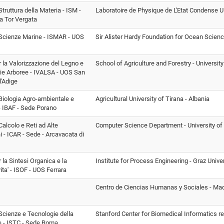
 Struttura della Materia - ISM -
Laboratoire de Physique de L'Etat Condense 
 Tor Vergata
i Scienze Marine - ISMAR - UOS
Sir Alister Hardy Foundation for Ocean Scienc
er la Valorizzazione del Legno e
School of Agriculture and Forestry - University
ie Arboree - IVALSA - UOS San
l'Adige
i Biologia Agro-ambientale e
Agricultural University of Tirana - Albania
- IBAF - Sede Porano
 Calcolo e Reti ad Alte
Computer Science Department - University of 
i - ICAR - Sede - Arcavacata di
r la Sintesi Organica e la
Institute for Process Engineering - Graz Unive
ita' - ISOF - UOS Ferrara
Centro de Ciencias Humanas y Sociales - Mad
i Scienze e Tecnologie della
Stanford Center for Biomedical Informatics r
e - ISTC - Sede Roma