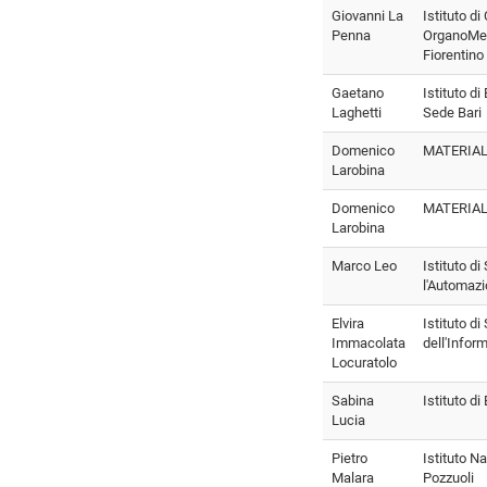
Giovanni La
Istituto d
Penna
OrganoMet
Fiorentino
Gaetano
Istituto di
Laghetti
Sede Bari
Domenico
MATERIAL
Larobina
Domenico
MATERIAL
Larobina
Marco Leo
Istituto di
l'Automazi
Elvira
Istituto d
Immacolata
dell'Infor
Locuratolo
Sabina
Istituto di
Lucia
Pietro
Istituto N
Malara
Pozzuoli