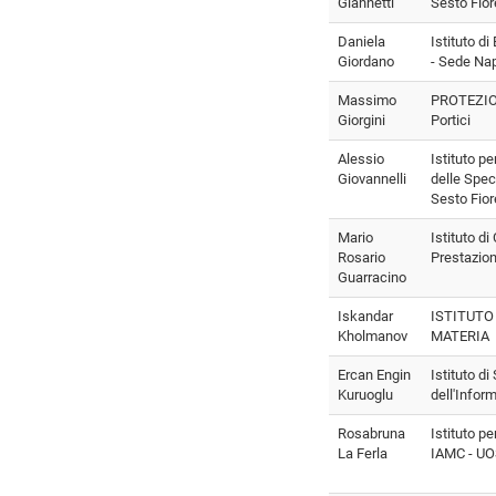
Giannetti
Sesto Fior
Daniela
Istituto di
Giordano
- Sede Nap
Massimo
PROTEZION
Giorgini
Portici
Alessio
Istituto p
Giovannelli
delle Spec
Sesto Fior
Mario
Istituto di
Rosario
Prestazion
Guarracino
Iskandar
ISTITUTO
Kholmanov
MATERIA
Ercan Engin
Istituto d
Kuruoglu
dell'Infor
Rosabruna
Istituto p
La Ferla
IAMC - UO