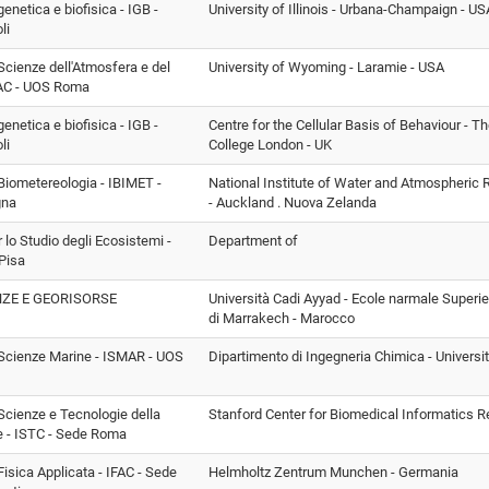
 genetica e biofisica - IGB -
University of Illinois - Urbana-Champaign - US
li
i Scienze dell'Atmosfera e del
University of Wyoming - Laramie - USA
SAC - UOS Roma
 genetica e biofisica - IGB -
Centre for the Cellular Basis of Behaviour - T
li
College London - UK
i Biometereologia - IBIMET -
National Institute of Water and Atmospheri
gna
- Auckland . Nuova Zelanda
r lo Studio degli Ecosistemi -
Department of
Pisa
ZE E GEORISORSE
Università Cadi Ayyad - Ecole narmale Superi
di Marrakech - Marocco
i Scienze Marine - ISMAR - UOS
Dipartimento di Ingegneria Chimica - Universi
i Scienze e Tecnologie della
Stanford Center for Biomedical Informatics 
e - ISTC - Sede Roma
 Fisica Applicata - IFAC - Sede
Helmholtz Zentrum Munchen - Germania