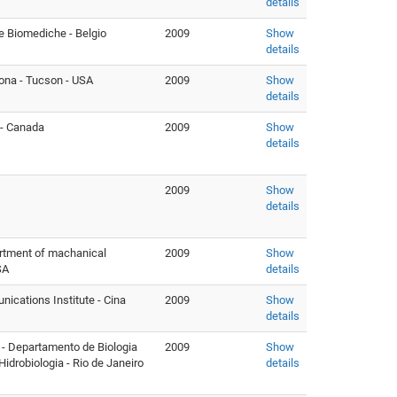
details
ze Biomediche - Belgio
2009
Show
details
zona - Tucson - USA
2009
Show
details
 - Canada
2009
Show
details
2009
Show
details
rtment of machanical
2009
Show
SA
details
ications Institute - Cina
2009
Show
details
o - Departamento de Biologia
2009
Show
 Hidrobiologia - Rio de Janeiro
details