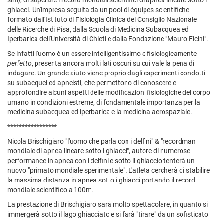
slm), di superare i record mondiali scientifici di apnea lineare sotto i
ghiacci. Un'impresa seguita da un pool di équipes scientifiche
formato dall'Istituto di Fisiologia Clinica del Consiglio Nazionale
delle Ricerche di Pisa, dalla Scuola di Medicina Subacquea ed
Iperbarica dell'Università di Chieti e dalla Fondazione "Mauro Ficini".
Se infatti l'uomo è un essere intelligentissimo e fisiologicamente
perfetto
, presenta ancora molti lati oscuri su cui vale la pena di
indagare. Un grande aiuto viene proprio dagli esperimenti condotti
su subacquei ed apneisti, che permettono di conoscere e
approfondire alcuni aspetti delle modificazioni fisiologiche del corpo
umano in condizioni estreme, di fondamentale importanza per la
medicina subacquea ed iperbarica e la medicina aerospaziale.
*****************
Nicola Brischigiaro "l'uomo che parla con i delfini" & "recordman
mondiale di apnea lineare sotto i ghiacci", autore di numerose
performance in apnea con i delfini e sotto il ghiaccio tenterà un
nuovo "primato mondiale sperimentale". L'atleta cercherà di stabilire
la massima distanza in apnea sotto i ghiacci portando il record
mondiale scientifico a 100m.
La prestazione di Brischigiaro sarà molto spettacolare, in quanto si
immergerà sotto il lago ghiacciato e si farà "tirare" da un sofisticato