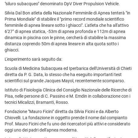
"siluro subacqueo" denominato DpV Diver Propulsion Vehicle.
Silvia Dal Bon atleta della Nazionale Femminile di Apnea tenterà "in
Prima Mondiale" di stabilire il "primo record mondiale scientifico
femminile di apnea lineare sotto i ghiacci". L'atleta che ha all'attivo
6'27" di apnea statica, -53m di apnea profonda e 112m di apnea
dinamica in piscina con le pinne, cercherà di stabilire la massima
distanza coprendo 50m di apnea lineare in alta quota sotto i
ghiacci.
L'esperimento sarà seguito da:
Scuola di Medicina Subacquea ed Iperbarica dell'Università di Chieti
diretta da P. G. Data, lo stesso che ha eseguito importanti test
scientifici sul grande Jacques Mayol, recentemente scomparso.
Istituto di Fisiologia Clinica del Consiglio Nazionale delle Ricerche di
Pisa, nelle persone di C. Passino e M. Emdin in collaborazione con i
tecnici Micalizzi, Bramanti, Rosso.
Fondazione "Mauro Ficini" diretta da Silvia Ficini e da Alberto
Chiovelli. La fondazione in oggetto prende il nome dal compianto
Prof. Mauro Ficini che fu uno dei ricercatori più attivi e considerato
oggi uno dei padri dell'apnea moderna.