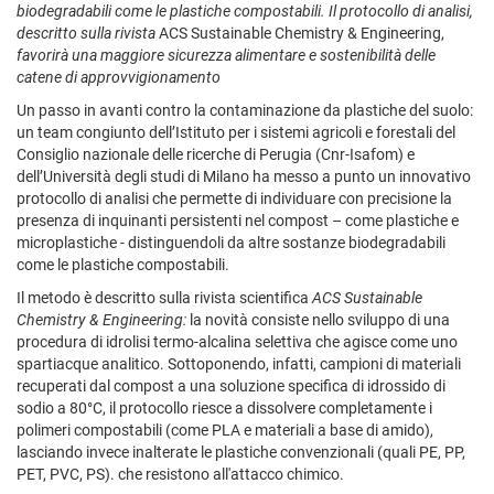
biodegradabili come le plastiche compostabili. Il protocollo di analisi,
descritto
sulla rivista
ACS Sustainable Chemistry & Engineering,
favorirà una
maggiore sicurezza alimentare e sostenibilità delle
catene di approvvigionamento
Un passo in avanti contro la contaminazione da plastiche del suolo:
un team congiunto dell’Istituto per i sistemi agricoli e forestali del
Consiglio nazionale delle ricerche di Perugia (Cnr-Isafom) e
dell’Università degli studi di Milano ha messo a punto un innovativo
protocollo di analisi che permette di individuare con precisione la
presenza di inquinanti persistenti nel compost – come plastiche e
microplastiche - distinguendoli da altre sostanze biodegradabili
come le plastiche compostabili.
Il metodo è descritto sulla rivista scientifica
ACS Sustainable
Chemistry & Engineering:
la novità consiste nello sviluppo di una
procedura di idrolisi termo-alcalina selettiva che agisce come uno
spartiacque analitico. Sottoponendo, infatti, campioni di materiali
recuperati dal compost a una soluzione specifica di idrossido di
sodio a 80°C, il protocollo riesce a dissolvere completamente i
polimeri compostabili (come PLA e materiali a base di amido),
lasciando invece inalterate le plastiche convenzionali (quali PE, PP,
PET, PVC, PS). che resistono all'attacco chimico.