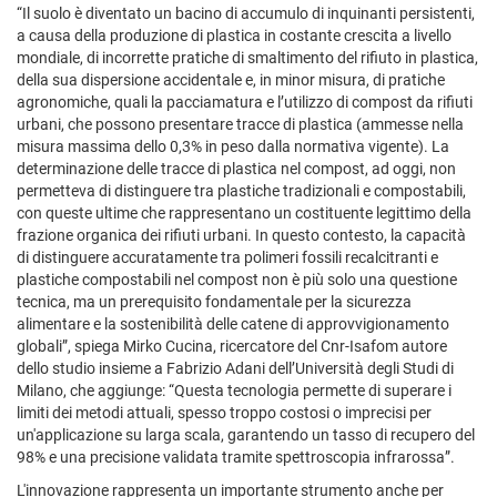
“Il suolo è diventato un bacino di accumulo di inquinanti persistenti,
a causa della produzione di plastica in costante crescita a livello
mondiale, di incorrette pratiche di smaltimento del rifiuto in plastica,
della sua dispersione accidentale e, in minor misura, di pratiche
agronomiche, quali la pacciamatura e l’utilizzo di compost da rifiuti
urbani, che possono presentare tracce di plastica (ammesse nella
misura massima dello 0,3% in peso dalla normativa vigente). La
determinazione delle tracce di plastica nel compost, ad oggi, non
permetteva di distinguere tra plastiche tradizionali e compostabili,
con queste ultime che rappresentano un costituente legittimo della
frazione organica dei rifiuti urbani. In questo contesto, la capacità
di distinguere accuratamente tra polimeri fossili recalcitranti e
plastiche compostabili nel compost non è più solo una questione
tecnica, ma un prerequisito fondamentale per la sicurezza
alimentare e la sostenibilità delle catene di approvvigionamento
globali”, spiega Mirko Cucina, ricercatore del Cnr-Isafom autore
dello studio insieme a Fabrizio Adani dell’Università degli Studi di
Milano, che aggiunge: “Questa tecnologia permette di superare i
limiti dei metodi attuali, spesso troppo costosi o imprecisi per
un'applicazione su larga scala, garantendo un tasso di recupero del
98% e una precisione validata tramite spettroscopia infrarossa”.
L'innovazione rappresenta un importante strumento anche per