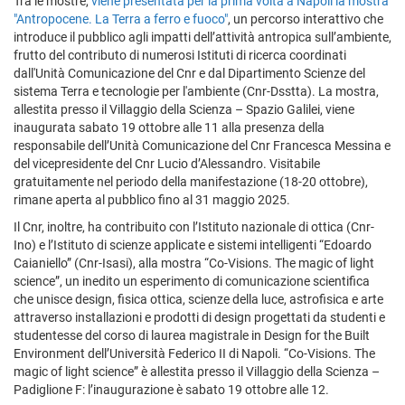
Tra le mostre,
viene presentata per la prima volta a Napoli la mostra
"Antropocene. La Terra a ferro e fuoco"
, un percorso interattivo che
introduce il pubblico agli impatti dell’attività antropica sull’ambiente,
frutto del contributo di numerosi Istituti di ricerca coordinati
dall'Unità Comunicazione del Cnr e dal Dipartimento Scienze del
sistema Terra e tecnologie per l'ambiente (Cnr-Dsstta). La mostra,
allestita presso il Villaggio della Scienza – Spazio Galilei, viene
inaugurata sabato 19 ottobre alle 11 alla presenza della
responsabile dell’Unità Comunicazione del Cnr Francesca Messina e
del vicepresidente del Cnr Lucio d’Alessandro. Visitabile
gratuitamente nel periodo della manifestazione (18-20 ottobre),
rimane aperta al pubblico fino al 31 maggio 2025.
Il Cnr, inoltre, ha contribuito con l’Istituto nazionale di ottica (Cnr-
Ino) e l’Istituto di scienze applicate e sistemi intelligenti “Edoardo
Caianiello” (Cnr-Isasi), alla
mostra “Co-Visions. The magic of light
science”, un inedito un esperimento di comunicazione scientifica
che unisce design, fisica ottica, scienze della luce, astrofisica e arte
attraverso installazioni e prodotti
di design progettati da studenti e
studentesse del corso di laurea magistrale in Design for the Built
Environment dell’Università Federico II di Napoli. “Co-Visions. The
magic of light science” è allestita presso il Villaggio della Scienza –
Padiglione F: l’inaugurazione è sabato 19 ottobre alle 12.