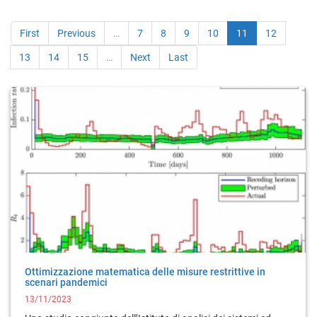
First
Previous
…
7
8
9
10
11
12
13
14
15
…
Next
Last
Ottimizzazione matematica delle misure restrittive in
scenari pandemici
13/11/2023