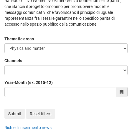
Rai Radio1 “No Women No Panel - Senza donne non se ne parla”,
che rilancia il progetto omonimo per promuovere modelli e
messaggi comunicativi che favoriscano il principio di uguale
rappresentanza fra i sessi e garantire nello specifico parità di
accesso nello spazio pubblico della comunicazione.
Thematic areas
Channels
Year-Month (ex: 2015-12)
Sele
Submit
Reset filters
Richiedi inserimento news