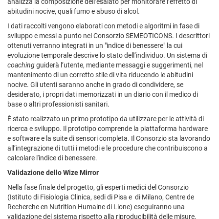
analizza la composizione dell’esalato per monitorare l’effetto di
abitudini nocive, quali fumo e abuso di alcol.
I dati raccolti vengono elaborati con metodi e algoritmi in fase di
sviluppo e messi a punto nel Consorzio SEMEOTICONS. I descrittori
ottenuti verranno integrati in un "indice di benessere" la cui
evoluzione temporale descrive lo stato dell’individuo. Un sistema di
coaching
guiderà l’utente, mediante messaggi e suggerimenti, nel
mantenimento di un corretto stile di vita riducendo le abitudini
nocive. Gli utenti saranno anche in grado di condividere, se
desiderato, i propri dati memorizzati in un diario con il medico di
base o altri professionisti sanitari.
È stato realizzato un primo prototipo da utilizzare per le attività di
ricerca e sviluppo. Il prototipo comprende la piattaforma hardware
e software e la suite di sensori completa. Il Consorzio sta lavorando
all’integrazione di tutti i metodi e le procedure che contribuiscono a
calcolare l'indice di benessere.
Validazione dello Wize Mirror
Nella fase finale del progetto, gli esperti medici del Consorzio
(Istituto di Fisiologia Clinica, sedi di Pisa e di Milano, Centre de
Recherche en Nutrition Humaine di Lione) eseguiranno una
validazione del sistema rispetto alla riproducibilità delle misure,