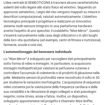
L'idea centrale di SEMEOTICONS è tracciare alcune caratteristiche
salienti del volto legate allo stato fisico ed emotivo. Seguendo un
approccio semeiotico, i segni del viso vengono mappati su misure e
descrittori computazionali, valutati automaticamente. L’obiettivo
tecnologico principale è progettare e realizzare un innovativo
sistema multi-sensore integrato in una piattaforma hardware
avente l'aspetto di uno specchio: il cosiddetto "Wize Mirror". Questo
s’inserirà naturalmente nella casa degli utilizzatori o in altri luoghi
della loro vita quotidiana (ad esempio, centri di fitness e nutrizionali,
farmacie, scuole e così via).
L’automonitoraggio del benessere individuale
Lo “Wize Mirror” è sviluppato per raccogliere dati principalmente
sotto forma di video e immagini. In particolare, si acquiscono
immagini multispettrali per valutare la perfusione cutanea e
controllare l’accumulo di colesterolo e di prodotti di glicazione nella
pelle. Mediante sensori di profondità viene riscostruito il volto in 3D
per studiarne le variazioni morfologiche. L’acquisizione di sequenze
video consente poi la valutazione della frequenza cardiaca e della
sua variabilità e la rilevazione di segni collegati a stati psicologici
negativi, come stress, ansia e fatica. Inoltre, un dispositivo,
sviluppato appostamene nel progetto e chiamato Wize Sniffer,