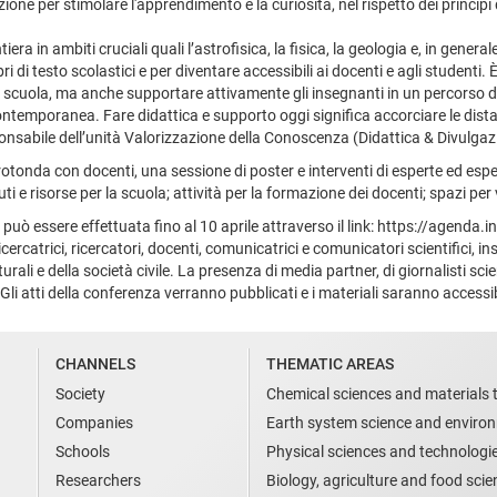
one per stimolare l'apprendimento e la curiosità, nel rispetto dei principi 
iera in ambiti cruciali quali l’astrofisica, la fisica, la geologia e, in gener
 di testo scolastici e per diventare accessibili ai docenti e agli studenti.
 alla scuola, ma anche supportare attivamente gli insegnanti in un percorso d
ntemporanea. Fare didattica e supporto oggi significa accorciare le distanz
onsabile dell’unità Valorizzazione della Conoscenza (Didattica & Divulgazi
rotonda con docenti, una sessione di poster e interventi di esperte ed espe
i e risorse per la scuola; attività per la formazione dei docenti; spazi per 
può essere effettuata fino al 10 aprile attraverso il link: https://agenda.
cercatrici, ricercatori, docenti, comunicatrici e comunicatori scientifici, i
lturali e della società civile. La presenza di media partner, di giornalisti sci
 Gli atti della conferenza verranno pubblicati e i materiali saranno accessib
CHANNELS
THEMATIC AREAS
Society
Chemical sciences and materials 
Companies
Earth system science and enviro
Schools
Physical sciences and technologi
Researchers
Biology, agriculture and food sci