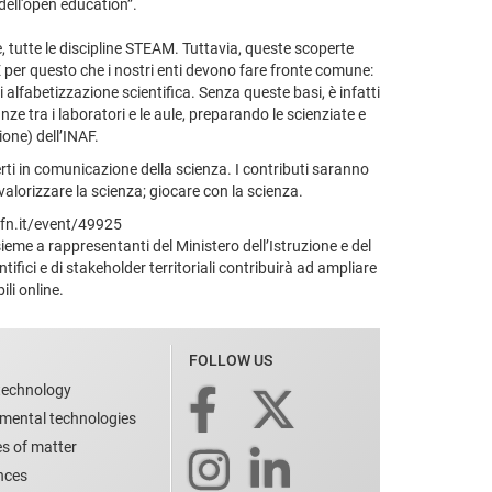
dell'open education”.
ale, tutte le discipline STEAM. Tuttavia, queste scoperte
 È per questo che i nostri enti devono fare fronte comune:
i alfabetizzazione scientifica. Senza queste basi, è infatti
e tra i laboratori e le aule, preparando le scienziate e
one) dell’INAF.
rti in comunicazione della scienza. I contributi saranno
valorizzare la scienza; giocare con la scienza.
infn.it/event/49925
nsieme a rappresentanti del Ministero dell’Istruzione e del
entifici e di stakeholder territoriali contribuirà ad ampliare
ili online.
FOLLOW US
technology
nmental technologies
es of matter
ences