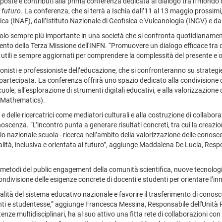
poste e contributi alla prima conferenza dedicata al dialogo tra il mondo de
l futuro
. La conferenza, che si terrà a Ischia dall’11 al 13 maggio prossim
sica (INAF), dall’Istituto Nazionale di Geofisica e Vulcanologia (INGV) e d
n ruolo sempre più importante in una società che si confronta quotidianame
nto della Terza Missione dell'INFN. “Promuovere un dialogo efficace tra qu
utili e sempre aggiornati per comprendere la complessità del presente e o
ssionisti e professioniste dell’educazione, che si confronteranno su strateg
 e partecipata. La conferenza offrirà uno spazio dedicato alla condivisione
uole, all’esplorazione di strumenti digitali educativi, e alla valorizzazione
, Mathematics).
 e delle ricercatrici come mediatori culturali e alla costruzione di collabora
noscenza. “L’incontro punta a generare risultati concreti, tra cui la creazi
o nazionale scuola–ricerca nell’ambito della valorizzazione delle conoscen
ualità, inclusiva e orientata al futuro”, aggiunge Maddalena De Lucia, Res
etodi del public engagement della comunità scientifica, nuove tecnologie 
divisione delle esigenze concrete di docenti e studenti per orientare l’i
lità del sistema educativo nazionale e favorire il trasferimento di conoscen
enti e studentesse,” aggiunge Francesca Messina, Responsabile dell'Unità 
ze multidisciplinari, ha al suo attivo una fitta rete di collaborazioni con i