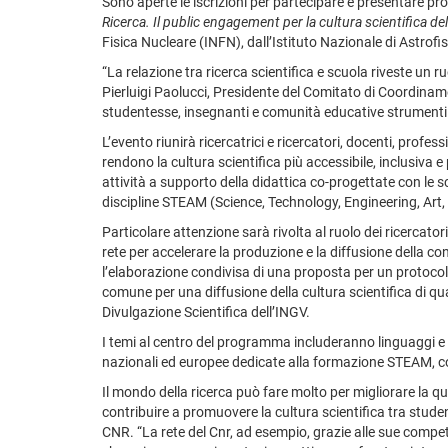
Sono aperte le iscrizioni per partecipare e presentare pro
Ricerca. Il public engagement per la cultura scientifica de
Fisica Nucleare (INFN), dall’Istituto Nazionale di Astrofi
“La relazione tra ricerca scientifica e scuola riveste u
Pierluigi Paolucci, Presidente del Comitato di Coordiname
studentesse, insegnanti e comunità educative strumenti 
L’evento riunirà ricercatrici e ricercatori, docenti, profe
rendono la cultura scientifica più accessibile, inclusiva
attività a supporto della didattica co-progettate con le sc
discipline STEAM (Science, Technology, Engineering, Art
Particolare attenzione sarà rivolta al ruolo dei ricercatori
rete per accelerare la produzione e la diffusione della co
l’elaborazione condivisa di una proposta per un protocoll
comune per una diffusione della cultura scientifica di q
Divulgazione Scientifica dell’INGV.
I temi al centro del programma includeranno linguaggi e m
nazionali ed europee dedicate alla formazione STEAM, con
Il mondo della ricerca può fare molto per migliorare la qua
contribuire a promuovere la cultura scientifica tra stud
CNR. “La rete del Cnr, ad esempio, grazie alle sue competen