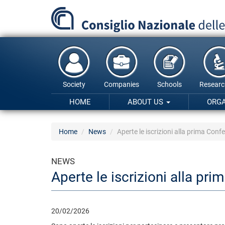
Skip
to
main
content
Society
Companies
Schools
Researc
HOME
ABOUT US
ORG
Home
News
Aperte le iscrizioni alla prima Conf
NEWS
Aperte le iscrizioni alla pr
20/02/2026