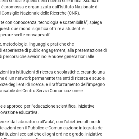
lla scuola e quello della ricerca scientifica:
Scuola e
i, è promossa e organizzata dall’Istituto Nazionale di
al Consiglio Nazionale delle Ricerche (CNR).
nte con conoscenza, tecnologia e sostenibilità”, spiega
esti due mondi significa offrire a studenti e
perare scelte consapevoli”.
ie, metodologie, linguaggi e pratiche che
 di esperienze di public engagement, alla presentazione di
 di percorsi che avvicinino le nuove generazioni alle
zioni tra istituzioni di ricerca e scolastiche, creando una
one di un network permanente tra enti di ricerca e scuole,
ze degli enti di ricerca, e il rafforzamento dell’impegno
ponsabile del Centro Servizi Comunicazione e
e approcci per l’educazione scientifica, iniziative
nnovazione educativa.
ze ‘dal laboratorio all’aula’, con l’obiettivo ultimo di
Relazioni con il Pubblico e Comunicazione integrata del
stituzioni scolastiche di ogni ordine e grado: iniziative