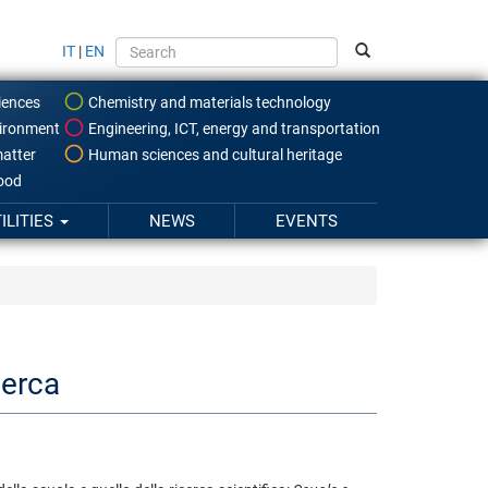
IT
|
EN
iences
Chemistry and materials technology
ironment
Engineering, ICT, energy and transportation
atter
Human sciences and cultural heritage
food
ILITIES
NEWS
EVENTS
cerca