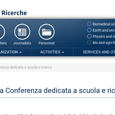
Biomedical sc
Earth and env
Physics and m
Bio and agri-
hers
Journalists
Personnel
ANIZATION
ACTIVITIES
SERVICES AND UT
erenza dedicata a scuola e ricerca
ima Conferenza dedicata a scuola e ri