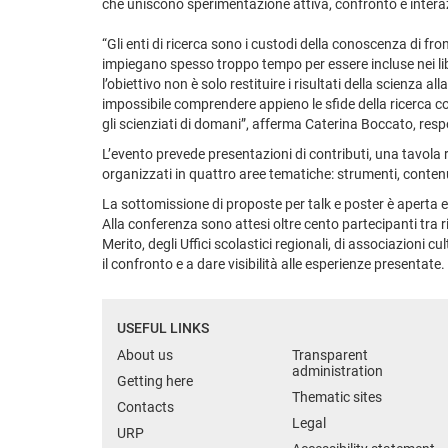
che uniscono sperimentazione attiva, confronto e interazi
“Gli enti di ricerca sono i custodi della conoscenza di front
impiegano spesso troppo tempo per essere incluse nei libri
l’obiettivo non è solo restituire i risultati della scienza
impossibile comprendere appieno le sfide della ricerca co
gli scienziati di domani”, afferma Caterina Boccato, resp
L’evento prevede presentazioni di contributi, una tavola 
organizzati in quattro aree tematiche: strumenti, contenut
La sottomissione di proposte per talk e poster è aperta e 
Alla conferenza sono attesi oltre cento partecipanti tra ri
Merito, degli Uffici scolastici regionali, di associazioni cu
il confronto e a dare visibilità alle esperienze presentate.
USEFUL LINKS
About us
Transparent
administration
Getting here
Thematic sites
Contacts
Legal
URP