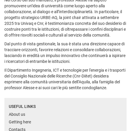
Nel corso del suo mandato, il professor Alesse ha saputo
promuovere un’idea di università come luogo aperto alla
collaborazione, al dialogo e all’interdisciplinarietà. In particolare, il
progetto strategico URBE-AQ, la joint chair attivata a settembre
2025 tra Univaq e Cnr, è testimonianza concreta del suo desiderio di
costruire ponti tra le istituzioni, di oltrepassare i confini disciplinari e
di offrire risvolti sociali e culturali al servizio della comunità.
Dal punto di vista gestionale, la sua è stata una direzione capace di
tracciare orizzonti, favorire relazioni e consolidare collaborazioni,
lasciando in eredità un impulso innovativo che continuerà a ispirare
i ricercatori di entrambe le istituzioni.
Il Dipartimento Ingegneria, ICT e tecnologie per l'energia e i trasporti
del Consiglio Nazionale delle Ricerche (Cnr-Diitet) desidera
esprimere alla comunità universitaria dell’Aquila, alla famiglia del
professor Alesse e ai suoi cari le più sentite condoglianze.
USEFUL LINKS
About us
Getting here
Contacts