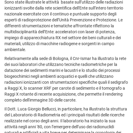
Sono state illustrate le attività basate sull’utilizzo delle radiazioni
ionizzanti svolte dalla rete scientifica dell'Ente sull’intero territorio
nazionale esercitate con il continuo e puntuale supporto degli
esperti di radioprotezione dell’Unità Prevenzione e Protezione. Le
differenti strumentazioni e tematiche affrontate riflettono la
multidisciplinarità dell’Ente: acceleratori con laser di potenza,
impiego di apparecchiatura RX nel settore dei beni culturali e dei
materiali, utilizzo di macchine radiogene e sorgenti in campo
ambientale.
Relativamente alla sede di Bologna, il Cnr-Ismar ha illustrato la rete
dei suoi laboratori che utilizzano tecniche radiometriche per la
datazione dei sedimenti marini e lacustri e lo studio dei processi
biogeochimici negli ambienti acquatici e quelli che utilizzano
radiazioni ionizzanti con strumentazioni specifiche quali il sedigrafo
a Raggi X, lo scanner XRF per carote di sedimento e il tomografo a
Raggi X rotante di recente acquisizione, che permette il rendering
completo dell'immagine 3D delle carote.
Il Dott. Luca Giorgio Bellucci, in particolare, ha illustrato la struttura
del Laboratorio di Radiometria ed i principali risultati delle ricerche
realizzate nel corso degli anni. Il laboratorio ha iniziato la sua
attività negli anni '80, con l’emergere dell’uso dei radionuclidi
naturali e artificiali a vita breve per determinare la cronologia dei