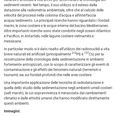
sedimenti recenti. Nel tempo, il suo utilizzo si è esteso dalla
datazione alla radiometria ambientale, oltre che al calcolo delle
velocità dei processi nella colonna d'acqua e all'interfaccia
acqua/sedimento. Le principali ricerche hanno riguardato i fondali
marini, le zone costiere e le acque interne del bacino Mediterraneo.
Altre importanti ricerche sono state condotte negli oceani Atlantico
e Pacifico, in Antartide, nelle lagune costiere vietnamite e
messicane.
In particolar modo si è dato risalto all’utilizzo dei radionuclidi a vita
210
137
breve naturali ed artificiali (principalmente
Pb e
Cs) per la
ricostruzione della cronologia della sedimentazione in ambienti
fortemente antropizzati, con lo scopo di caratterizzare gli eventi di
contaminazione e gli effetti dei fenomeni naturali (terremoti e
tsunami) sia sui fondali profondi che nelle aree costiere.
Una importante applicazione delle tecniche di radiodatazione è
quella dello studio della sedimentazione negli ambienti umidi costieri
(salt marsh), la cui sopravvivenza è minacciata dai cambiamenti
climatici e dalle attività umane che hanno modificato direttamente
questi ambienti.
Immagini: