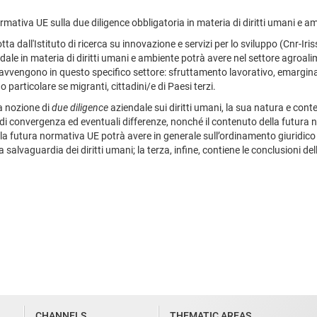
ormativa UE sulla due diligence obbligatoria in materia di diritti umani e am
ta dall'Istituto di ricerca su innovazione e servizi per lo sviluppo (Cnr-Ir
dale in materia di diritti umani e ambiente potrà avere nel settore agroali
he avvengono in questo specifico settore: sfruttamento lavorativo, emargina
o particolare se migranti, cittadini/e di Paesi terzi.
la nozione di
due diligence
aziendale sui diritti umani, la sua natura e con
 di convergenza ed eventuali differenze, nonché il contenuto della futura n
la futura normativa UE potrà avere in generale sull’ordinamento giuridico n
 salvaguardia dei diritti umani; la terza, infine, contiene le conclusioni del
CHANNELS
THEMATIC AREAS