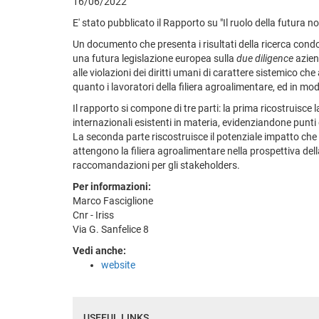
16/06/2022
E' stato pubblicato il Rapporto su "Il ruolo della futura n
Un documento che presenta i risultati della ricerca condot
una futura legislazione europea sulla
due diligence
azien
alle violazioni dei diritti umani di carattere sistemico c
quanto i lavoratori della filiera agroalimentare, ed in mod
Il rapporto si compone di tre parti: la prima ricostruisce 
internazionali esistenti in materia, evidenziandone punti
La seconda parte riscostruisce il potenziale impatto che 
attengono la filiera agroalimentare nella prospettiva della
raccomandazioni per gli stakeholders.
Per informazioni:
Marco Fasciglione
Cnr - Iriss
Via G. Sanfelice 8
Vedi anche:
website
USEFUL LINKS