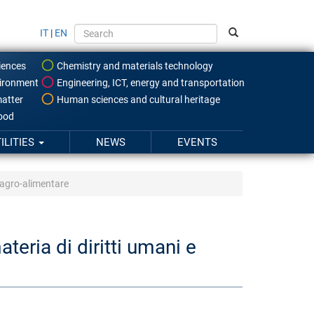
IT
|
EN
iences
Chemistry and materials technology
ironment
Engineering, ICT, energy and transportation
atter
Human sciences and cultural heritage
food
ILITIES
NEWS
EVENTS
a agro-alimentare
teria di diritti umani e