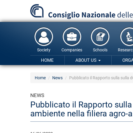
Skip
to
main
content
Society
Companies
Schools
Researc
HOME
ABOUT US
ORG
Home
News
Pubblicato il Rapporto sulla sulla d
NEWS
Pubblicato il Rapporto sulla 
ambiente nella filiera agro-