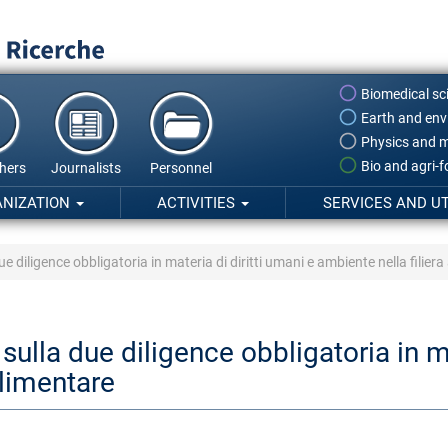
Biomedical sc
Earth and env
Physics and m
Bio and agri-
hers
Journalists
Personnel
ANIZATION
ACTIVITIES
SERVICES AND UT
ue diligence obbligatoria in materia di diritti umani e ambiente nella filier
sulla due diligence obbligatoria in ma
alimentare