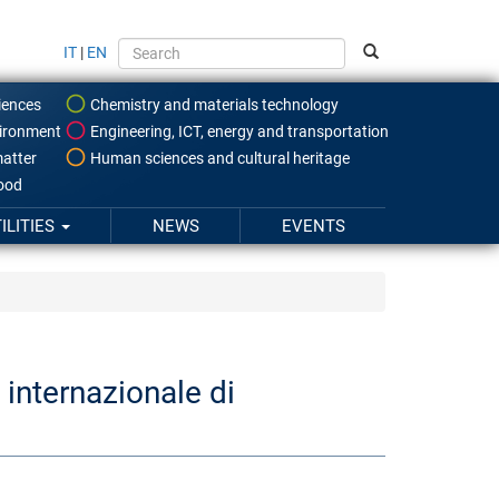
IT
|
EN
iences
Chemistry and materials technology
ironment
Engineering, ICT, energy and transportation
atter
Human sciences and cultural heritage
food
ILITIES
NEWS
EVENTS
internazionale di