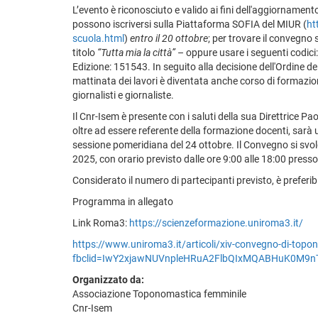
L’evento è riconosciuto e valido ai fini dell'aggiornament
possono iscriversi sulla Piattaforma SOFIA del MIUR (
ht
scuola.html
)
entro il 20 ottobre
; per trovare il convegno s
titolo
“Tutta mia la città”
– oppure usare i seguenti codici:
Edizione: 151543. In seguito alla decisione dell'Ordine dei
mattinata dei lavori è diventata anche corso di formazi
giornalisti e giornaliste.
Il Cnr-Isem è presente con i saluti della sua Direttrice 
oltre ad essere referente della formazione docenti, sarà 
sessione pomeridiana del 24 ottobre. Il Convegno si svolg
2025, con orario previsto dalle ore 9:00 alle 18:00 presso
Considerato il numero di partecipanti previsto, è preferibi
Programma in allegato
Link Roma3:
https://scienzeformazione.uniroma3.it/
https://www.uniroma3.it/articoli/xiv-convegno-di-topo
fbclid=IwY2xjawNUVnpleHRuA2FlbQIxMQABHuK0M9nTj
Organizzato da:
Associazione Toponomastica femminile
Cnr-Isem