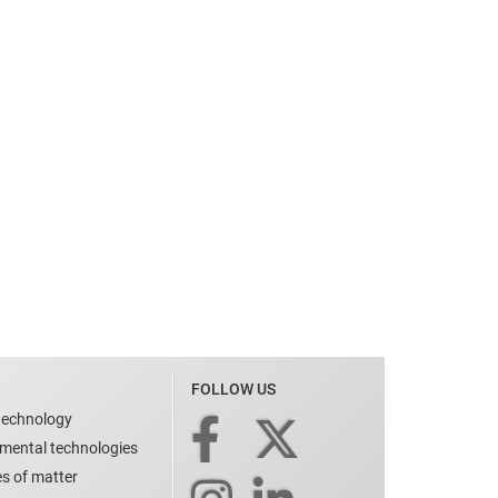
FOLLOW US
technology
nmental technologies
es of matter