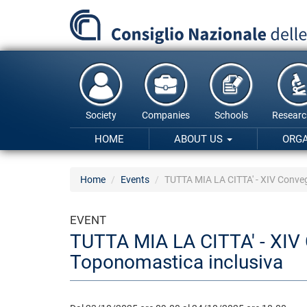
Skip
to
main
content
Society
Companies
Schools
Researc
HOME
ABOUT US
ORG
Home
Events
TUTTA MIA LA CITTA' - XIV Conveg
EVENT
TUTTA MIA LA CITTA' - XIV 
Toponomastica inclusiva