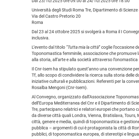
Dal 23/10/2025 ore 09.00 al 24/10/2025 ore 18.00
Università degli Studi Roma Tre, Dipartimento di Scienze
Via del Castro Pretorio 20
Roma
Dal 23 al 24 ottobre 2025 si svolgerà a Roma il I Conve
inclusiva.
L’evento dal titolo
“Tutta mia la città
” coglie l’occasione 
Toponomastica femminile, associazione che promuove l
alla storia, all’arte e alla società attraverso l’onomastica 
Il Cnr-Isem ha stipulato quest’anno una convenzione per a
Tf, allo scopo di condividere la ricerca sulla storia delle 
iniziative culturali e pubblicazioni. Referenti per la co
Rosalba Mengoni (Cnr-Isem).
Al Convegno, organizzato dall’Associazione Toponomastic
dell’Europa Mediterranea del Cnr e il Dipartimento di Sc
Tre, partecipano relatrici e relatori europei che portano 
da diverse città quali Londra, Vienna, Bratislava, Tours, M
città, genere e media, quindi di toponomastica e gestione
pubblica – argomenti di cui è protagonista la città di Roma
pubblici, di toponomastica europea, di stereotipi e linguag