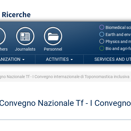
Biomedical sc
Earth and env
Physics and m
Bio and agri-
hers
Journalists
Personnel
ANIZATION
ACTIVITIES
SERVICES AND UT
no Nazionale Tf - I Convegno internazionale di Toponomastica inclusiva
Convegno Nazionale Tf - I Convegno 