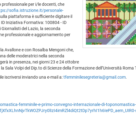
o professionale per i/le docenti, che
tps://sofia.istruzione.it/personale-
ulla piattaforma è sufficiente digitare il
 ID Iniziativa Formativa: 100804 - ID
 Giornalisti del Lazio, la seconda
one professionale e aggiornamento per
Paola Avallone e con Rosalba Mengoni che,
una delle moderatrici nella seconda
erà in presenza, nei giorni 23 e 24 ottobre
 la Sala Volpi del Dip.to di Scienze della Formazione dell’Università Roma Tr
le iscriversi inviando una e-mail a:
tfemminilesegreteria@gmail.com
.
nomastica-femminile-e-primo-convegno-internazionale-di-toponomastica
XfxXLhnNjvTkWOZPJry0lIzI4imRZl4diQt2tDp7yrhI1h6IePD_aem_UIR0-