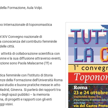
 della Formazione, Aula Volpi.
gno Internazionale di toponomastica
del XIV Convegno nazionale di
a conoscenza del contributo femminile
delle città.
ttività di collaborazione scientifica con
donne e la sua diffusione attraverso eventi,
nvenzione sono Paola Malacarne (Tf) e
a femminile con l’Istituto di Storia
ienze della Formazione dell’Università Roma
casi-studio e buone pratiche messe in atto
adrid, Ginevra. Si parlerà dei rapporti tra
 degli spazi pubblici – la memoria
, di progetti e rapporti con gli enti
gi visivi.