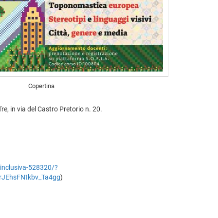
Copertina
e, in via del Castro Pretorio n. 20.
-inclusiva-528320/?
rJEhsFNtkbv_Ta4gg
)