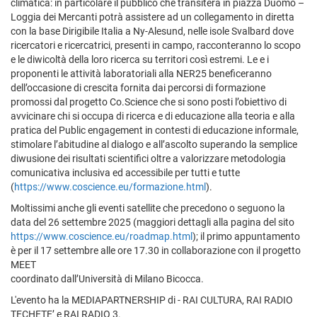
climatica: in particolare il pubblico che transiterà in piazza Duomo –
Loggia dei Mercanti potrà assistere ad un collegamento in diretta
con la base Dirigibile Italia a Ny-Alesund, nelle isole Svalbard dove
ricercatori e ricercatrici, presenti in campo, racconteranno lo scopo
e le diwicoltà della loro ricerca su territori così estremi. Le e i
proponenti le attività laboratoriali alla NER25 beneficeranno
dell’occasione di crescita fornita dai percorsi di formazione
promossi dal progetto Co.Science che si sono posti l’obiettivo di
avvicinare chi si occupa di ricerca e di educazione alla teoria e alla
pratica del Public engagement in contesti di educazione informale,
stimolare l’abitudine al dialogo e all’ascolto superando la semplice
diwusione dei risultati scientifici oltre a valorizzare metodologia
comunicativa inclusiva ed accessibile per tutti e tutte
(
https://www.coscience.eu/formazione.html
).
Moltissimi anche gli eventi satellite che precedono o seguono la
data del 26 settembre 2025 (maggiori dettagli alla pagina del sito
https://www.coscience.eu/roadmap.html
); il primo appuntamento
è per il 17 settembre alle ore 17.30 in collaborazione con il progetto
MEET
coordinato dall’Università di Milano Bicocca.
L'evento ha la MEDIAPARTNERSHIP di - RAI CULTURA, RAI RADIO
TECHETE’ e RAI RADIO 3.