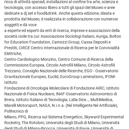
ricca di attività speciali, installazioni al confine tra arte, scienza e
tecnologia, con accesso libero a tutti gli spazi del Museo e aree
dedicate a dj set e food&drink. Anche questa edizione, ideata e
prodotta dal Museo, è realizzata in collaborazione con numerosi
soggetti e dà voce
a esperte ed esperti da enti di ricerca, imprese e associazioni della
società civile tra cui: Associazione Sociologi Italiani, Auriga, Bolton
for Education Foundation, Camozzi Group, Cassa Depositi e
Prestiti, CIRCE Centro Internazionale di Ricerca per le Convivialità
Elettriche,
Centro Cardiologico Monzino, Centro Comune di Ricerca della
Commissione Europea, Circolo Astrofili Milano, Circolo Astrofili
Trezzano, Consiglio Nazionale delle Ricerche, EGO - Osservatorio
Gravitazionale Europeo, Euclid, EuroGroup Laminations, IFOM-
Istituto
Fondazione di Oncologia Molecolare di Fondazione AIRC, Istituto
Nazionale di Fisica Nucleare, INAF-Osservatorio Astronomico di
Brera, Istituto Italiano di Tecnologia, Lidia Dice…, MultiMedica,
Marelli Motorsport, NAGA, N.i.n.a. (Né Intelligente Né Artificiale),
Politecnico di
Milano, PPG, Ricerca sul Sistema Energetico, Skyward Experimental
Rocketry, The Rotoloni, Università degli Studi di Milano, Università
degli Studi di Milano-Bicocca, Università di Pavia, Università di