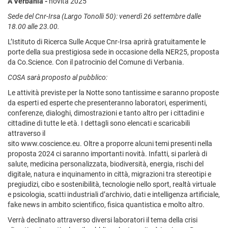
A Verbania -
novità 2025
Sede del Cnr-Irsa (Largo Tonolli 50): venerdì 26 settembre dalle
18.00 alle 23.00.
L’Istituto di Ricerca Sulle Acque Cnr-Irsa aprirà gratuitamente le
porte della sua prestigiosa sede in occasione della NER25, proposta
da Co.Science. Con il patrocinio del Comune di Verbania.
COSA sarà proposto al pubblico:
Le attività previste per la Notte sono tantissime e saranno proposte
da esperti ed esperte che presenteranno laboratori, esperimenti,
conferenze, dialoghi, dimostrazioni e tanto altro per i cittadini e
cittadine di tutte le età. I dettagli sono elencati e scaricabili
attraverso il
sito www.coscience.eu. Oltre a proporre alcuni temi presenti nella
proposta 2024 ci saranno importanti novità. Infatti, si parlerà di
salute, medicina personalizzata, biodiversità, energia, rischi del
digitale, natura e inquinamento in città, migrazioni tra stereotipi e
pregiudizi, cibo e sostenibilità, tecnologie nello sport, realtà virtuale
e psicologia, scatti industriali d’archivio, dati e intelligenza artificiale,
fake news in ambito scientifico, fisica quantistica e molto altro.
Verrà declinato attraverso diversi laboratori il tema della crisi