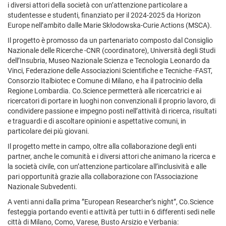
i diversi attori della società con un’attenzione particolare a
studentesse e studenti, finanziato per il 2024-2025 da Horizon
Europe nell’ambito dalle Marie Skłodowska-Curie Actions (MSCA).
Il progetto è promosso da un partenariato composto dal Consiglio
Nazionale delle Ricerche -CNR (coordinatore), Università degli Studi
dell’Insubria, Museo Nazionale Scienza e Tecnologia Leonardo da
Vinci, Federazione delle Associazioni Scientifiche e Tecniche -FAST,
Consorzio Italbiotec e Comune di Milano, e ha il patrocinio della
Regione Lombardia. Co.Science permetterà alle ricercatrici e ai
ricercatori di portare in luoghi non convenzionali il proprio lavoro, di
condividere passione e impegno posti nell’attività di ricerca, risultati
e traguardi e di ascoltare opinioni e aspettative comuni, in
particolare dei più giovani.
Il progetto mette in campo, oltre alla collaborazione degli enti
partner, anche le comunità e i diversi attori che animano la ricerca e
la società civile, con un’attenzione particolare all’inclusività e alle
pari opportunità grazie alla collaborazione con l’Associazione
Nazionale Subvedenti.
A venti anni dalla prima ”European Researcher’s night”, Co.Science
festeggia portando eventi e attività per tutti in 6 differenti sedi nelle
città di Milano, Como, Varese, Busto Arsizio e Verbania: