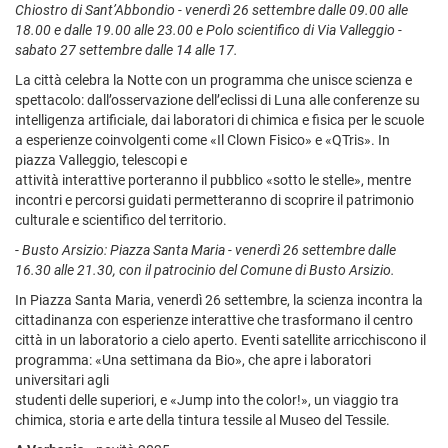
Chiostro di Sant’Abbondio - venerdì 26 settembre dalle 09.00 alle
18.00 e dalle 19.00 alle 23.00 e Polo scientifico di Via Valleggio -
sabato 27 settembre dalle 14 alle 17.
La città celebra la Notte con un programma che unisce scienza e
spettacolo: dall’osservazione dell’eclissi di Luna alle conferenze su
intelligenza artificiale, dai laboratori di chimica e fisica per le scuole
a esperienze coinvolgenti come «Il Clown Fisico» e «QTris». In
piazza Valleggio, telescopi e
attività interattive porteranno il pubblico «sotto le stelle», mentre
incontri e percorsi guidati permetteranno di scoprire il patrimonio
culturale e scientifico del territorio.
-
Busto Arsizio: Piazza Santa Maria - venerdì 26 settembre dalle
16.30 alle 21.30, con il patrocinio del Comune di Busto Arsizio.
In Piazza Santa Maria, venerdì 26 settembre, la scienza incontra la
cittadinanza con esperienze interattive che trasformano il centro
città in un laboratorio a cielo aperto. Eventi satellite arricchiscono il
programma: «Una settimana da Bio», che apre i laboratori
universitari agli
studenti delle superiori, e «Jump into the color!», un viaggio tra
chimica, storia e arte della tintura tessile al Museo del Tessile.