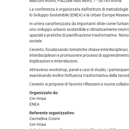
Marconi Room, Piazzale Aldo Moro, 7 - 00185 Roma
La conferenza è organizzata dall'Istituto di metodologie 
lo Sviluppo Sostenibile (ENEA) e la Urban Europe Resear
In un'era caratterizzata da importanti sfide come l'urban
uno sviluppo urbano sostenibile e climaticamente neutro a
spaziali e pratiche di pianificazione trasformativa. Nonost
sociale.
L'evento, focalizzando tematiche chiave interdisciplinari,
interdisciplinari e promuovere processi di apprendimento
implicazioni e interrelazioni.
Attraverso workshop, panel e casi di studio, i partecipa
esaminando inoltre l'influenza trasformativa della tecnolo
L’evento si propone di favorire riflessioni e nuove colla
Organizzato da:
Cnr-Imaa
ENEA
Referente organizzativo:
Carmelina Cosmi
Cnr-Imaa