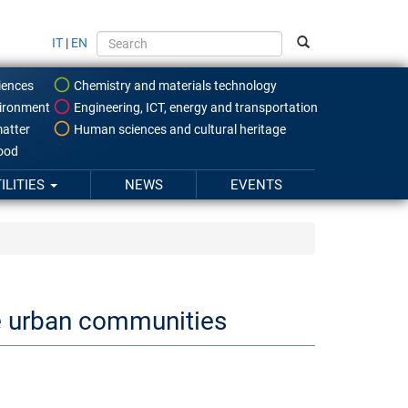
IT
|
EN
iences
Chemistry and materials technology
ironment
Engineering, ICT, energy and transportation
atter
Human sciences and cultural heritage
food
ILITIES
NEWS
EVENTS
le urban communities