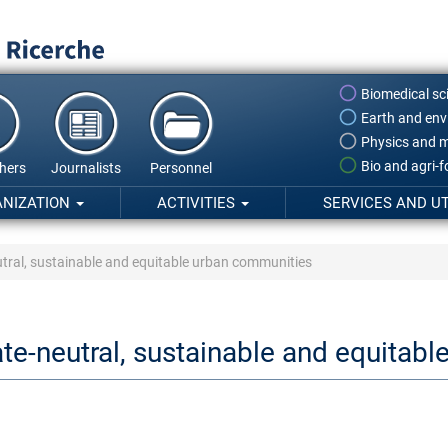
Biomedical sc
Earth and env
Physics and m
Bio and agri-
hers
Journalists
Personnel
ANIZATION
ACTIVITIES
SERVICES AND UT
utral, sustainable and equitable urban communities
ate-neutral, sustainable and equitab