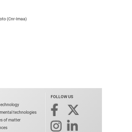
roto (Cnr-Imaa)
FOLLOW US
technology
nmental technologies
es of matter
ences