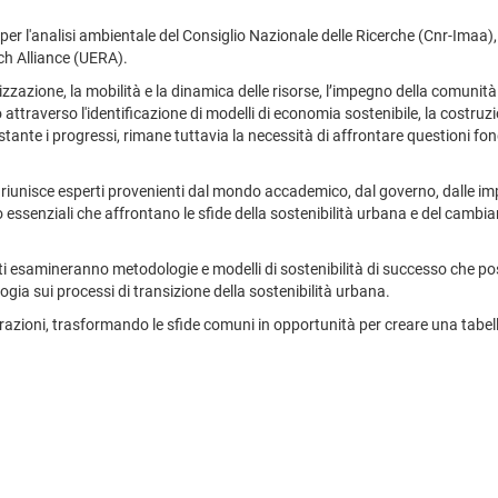
per l'analisi ambientale del Consiglio Nazionale delle Ricerche (Cnr-Imaa),
ch Alliance (UERA).
izzazione, la mobilità e la dinamica delle risorse, l’impegno della comunità
ttraverso l'identificazione di modelli di economia sostenibile, la costruz
ante i progressi, rimane tuttavia la necessità di affrontare questioni fondame
 riunisce esperti provenienti dal mondo accademico, dal governo, dalle impr
 essenziali che affrontano le sfide della sostenibilità urbana e del cambi
nti esamineranno metodologie e modelli di sostenibilità di successo che po
gia sui processi di transizione della sostenibilità urbana.
borazioni, trasformando le sfide comuni in opportunità per creare una tabel