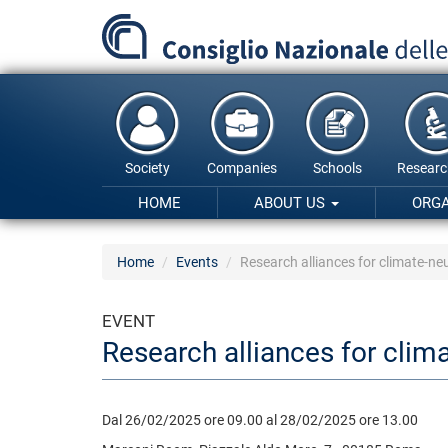
Skip
to
main
content
Society
Companies
Schools
Researc
HOME
ABOUT US
ORG
Home
Events
Research alliances for climate-ne
EVENT
Research alliances for clim
Dal 26/02/2025 ore 09.00 al 28/02/2025 ore 13.00