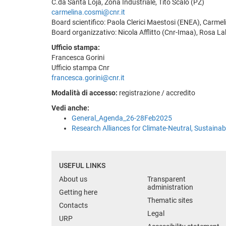
C.da Santa Loja, Zona Industriale, Tito Scalo (PZ)
carmelina.cosmi@cnr.it
Board scientifico: Paola Clerici Maestosi (ENEA), Carmel
Board organizzativo: Nicola Afflitto (Cnr-Imaa), Rosa L
Ufficio stampa:
Francesca Gorini
Ufficio stampa Cnr
francesca.gorini@cnr.it
Modalità di accesso:
registrazione / accredito
Vedi anche:
General_Agenda_26-28Feb2025
Research Alliances for Climate-Neutral, Sustain
USEFUL LINKS
About us
Transparent
administration
Getting here
Thematic sites
Contacts
Legal
URP